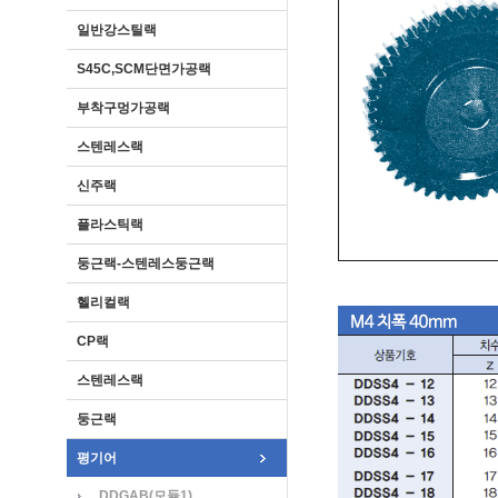
일반강스틸랙
S45C,SCM단면가공랙
부착구멍가공랙
스텐레스랙
신주랙
플라스틱랙
둥근랙-스텐레스둥근랙
헬리컬랙
CP랙
스텐레스랙
둥근랙
평기어
DDGAB(모듈1)