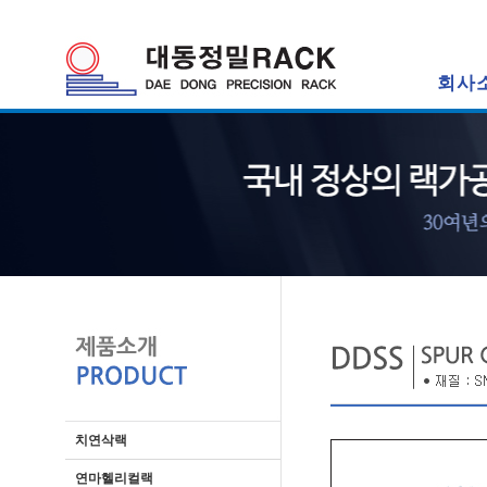
회사
치연삭랙
연마헬리컬랙