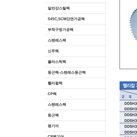
일반강스틸랙
S45C,SCM단면가공랙
부착구멍가공랙
스텐레스랙
신주랙
플라스틱랙
둥근랙-스텐레스둥근랙
헬리컬랙
CP랙
스텐레스랙
둥근랙
평기어
CP평기어