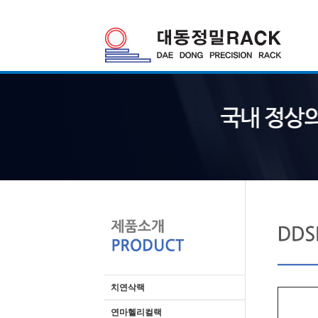
치연삭랙
연마헬리컬랙