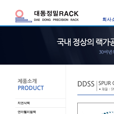
회사
치연삭랙
연마헬리컬랙