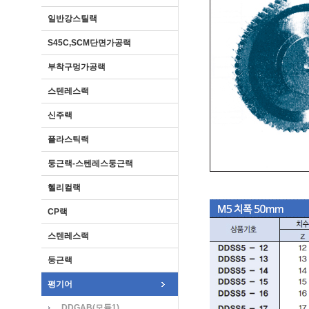
일반강스틸랙
S45C,SCM단면가공랙
부착구멍가공랙
스텐레스랙
신주랙
플라스틱랙
둥근랙-스텐레스둥근랙
헬리컬랙
CP랙
스텐레스랙
둥근랙
평기어
DDGAB(모듈1)